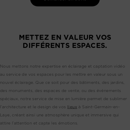
METTEZ EN VALEUR VOS
DIFFÉRENTS ESPACES.
Nous mettons notre expertise en éclairage et captation vidéo
au service de vos espaces pour les mettre en valeur sous un
nouvel éclairage. Que ce soit pour des bâtiments, des jardins,
des monuments, des espaces de vente, ou des événements
spéciaux, notre service de mise en lumière permet de sublimer
l’architecture et le design de vos
lieux
à Saint-Germain-en-
Laye, créant ainsi une atmosphère unique et immersive qui
attire l’attention et capte les émotions.