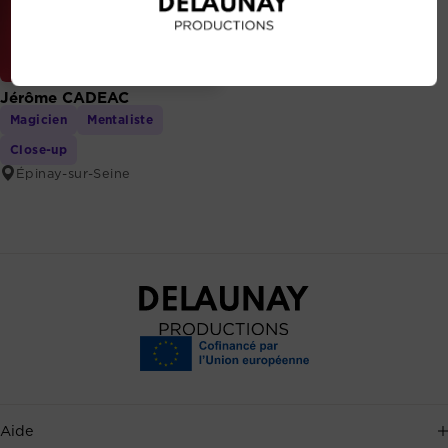
Jérôme CADEAC
Magicien
Mentaliste
Close-up
Épinay-sur-Seine
Aide