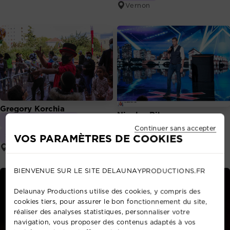
Vernon
Gregory Korchia
Nicolas Ribs
Magicien
Jongleur
Magicien illusionniste
Continuer sans accepter
Sculpteur de ballon
VOS PARAMÈTRES DE COOKIES
Dardilly
Bagnolet
BIENVENUE SUR LE SITE DELAUNAYPRODUCTIONS.FR
Delaunay Productions utilise des cookies, y compris des
cookies tiers, pour assurer le bon fonctionnement du site,
réaliser des analyses statistiques, personnaliser votre
navigation, vous proposer des contenus adaptés à vos