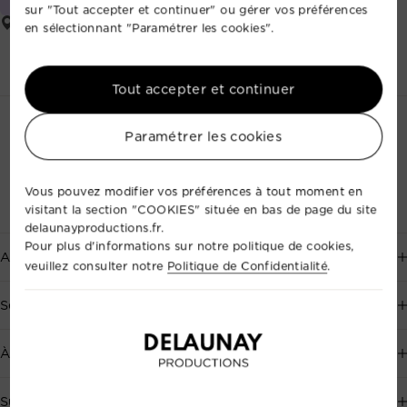
Décoratrice événementielle
sur "Tout accepter et continuer" ou gérer vos préférences
Rives-en-Seine
en sélectionnant "Paramétrer les cookies".
Tout accepter et continuer
Paramétrer les cookies
Vous pouvez modifier vos préférences à tout moment en
visitant la section "COOKIES" située en bas de page du site
delaunayproductions.fr.
Pour plus d'informations sur notre politique de cookies,
Aide
veuillez consulter notre
Politique de Confidentialité
.
Service client disponible 7j/7, au
+33 2 35 88 41 72
, ou par
Services
email
.
Événementiel
À propos de Delaunay Productions
Prendre un rendez-vous
Audiovisuel
Réalisations
Suivez-Nous