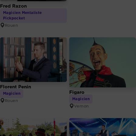
Fred Razon
Magicien Mentaliste
Pickpocket
Rouen
Florent Penin
Figaro
Magicien
Magicien
Rouen
Vernon