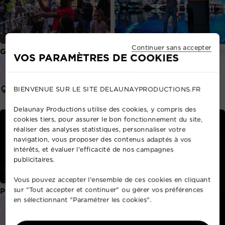
Continuer sans accepter
Gregory Korchia
VOS PARAMÈTRES DE COOKIES
Nicolas Ribs
Magicien
Jongleur
Magicien illusionniste
Sculpteur de ballon
Dardilly
BIENVENUE SUR LE SITE DELAUNAYPRODUCTIONS.FR
Bagnolet
Delaunay Productions utilise des cookies, y compris des
cookies tiers, pour assurer le bon fonctionnement du site,
réaliser des analyses statistiques, personnaliser votre
navigation, vous proposer des contenus adaptés à vos
intérêts, et évaluer l'efficacité de nos campagnes
publicitaires.
Vous pouvez accepter l'ensemble de ces cookies en cliquant
sur "Tout accepter et continuer" ou gérer vos préférences
Pierre Boc
en sélectionnant "Paramétrer les cookies".
Magicien
Mentaliste
Conférencier