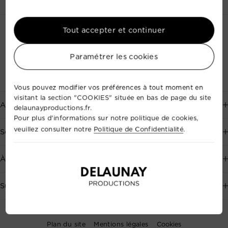
Tout accepter et continuer
Paramétrer les cookies
Vous pouvez modifier vos préférences à tout moment en
visitant la section "COOKIES" située en bas de page du site
Aide
delaunayproductions.fr.
Pour plus d'informations sur notre politique de cookies,
Service client disponible 7j/7, au
+33 2 35 88 41 72
, ou par
veuillez consulter notre
Politique de Confidentialité
.
Services
email
.
Événementiel
À propos de Delaunay Productions
Prendre un rendez-vous
Audiovisuel
Réalisations
Suivez-Nous
Drone
Blog
Souscrivez à la Newsletter pour recevoir en exclusivité les
dernières actualités de Delaunay Productions.
Plan du site
Mentions légales
Cookies
Médias