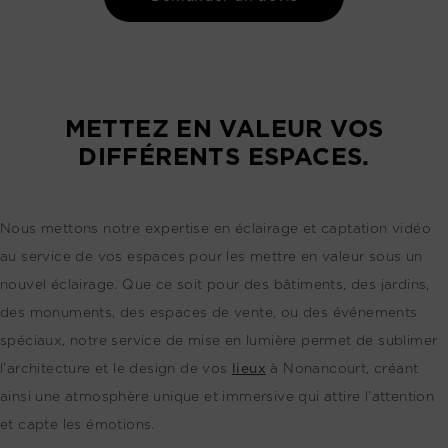
METTEZ EN VALEUR VOS
DIFFÉRENTS ESPACES.
Nous mettons notre expertise en éclairage et captation vidéo
au service de vos espaces pour les mettre en valeur sous un
nouvel éclairage. Que ce soit pour des bâtiments, des jardins,
des monuments, des espaces de vente, ou des événements
spéciaux, notre service de mise en lumière permet de sublimer
l’architecture et le design de vos
lieux
à Nonancourt, créant
ainsi une atmosphère unique et immersive qui attire l’attention
et capte les émotions.