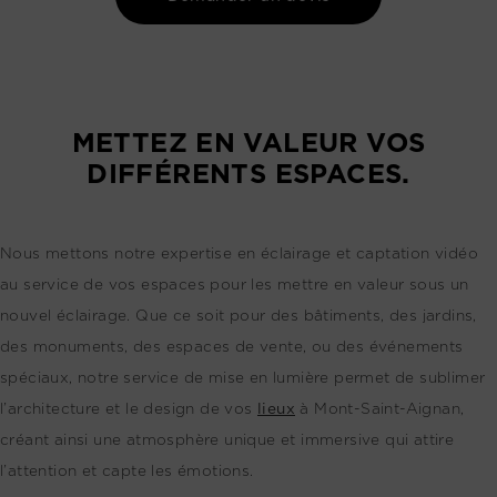
METTEZ EN VALEUR VOS
DIFFÉRENTS ESPACES.
Nous mettons notre expertise en éclairage et captation vidéo
au service de vos espaces pour les mettre en valeur sous un
nouvel éclairage. Que ce soit pour des bâtiments, des jardins,
des monuments, des espaces de vente, ou des événements
spéciaux, notre service de mise en lumière permet de sublimer
l’architecture et le design de vos
lieux
à Mont-Saint-Aignan,
créant ainsi une atmosphère unique et immersive qui attire
l’attention et capte les émotions.