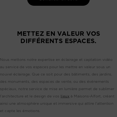
METTEZ EN VALEUR VOS
DIFFÉRENTS ESPACES.
Nous mettons notre expertise en éclairage et captation vidéo
au service de vos espaces pour les mettre en valeur sous un
nouvel éclairage. Que ce soit pour des bâtiments, des jardins,
des monuments, des espaces de vente, ou des événements
spéciaux, notre service de mise en lumière permet de sublimer
l’architecture et le design de vos
lieux
à Maisons-Alfort, créant
ainsi une atmosphère unique et immersive qui attire l’attention
et capte les émotions.