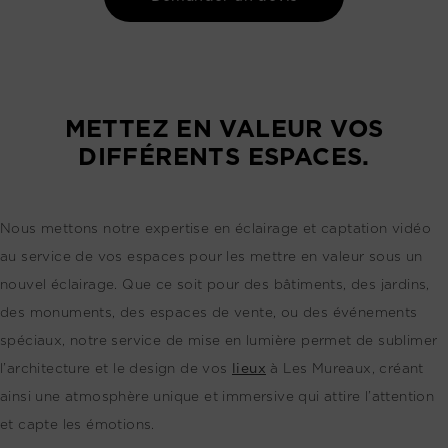
METTEZ EN VALEUR VOS
DIFFÉRENTS ESPACES.
Nous mettons notre expertise en éclairage et captation vidéo
au service de vos espaces pour les mettre en valeur sous un
nouvel éclairage. Que ce soit pour des bâtiments, des jardins,
des monuments, des espaces de vente, ou des événements
spéciaux, notre service de mise en lumière permet de sublimer
l’architecture et le design de vos
lieux
à Les Mureaux, créant
ainsi une atmosphère unique et immersive qui attire l’attention
et capte les émotions.