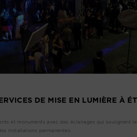
ERVICES DE MISE EN LUMIÈRE À É
nts et monuments avec des éclairages qui soulignent les 
es installations permanentes.