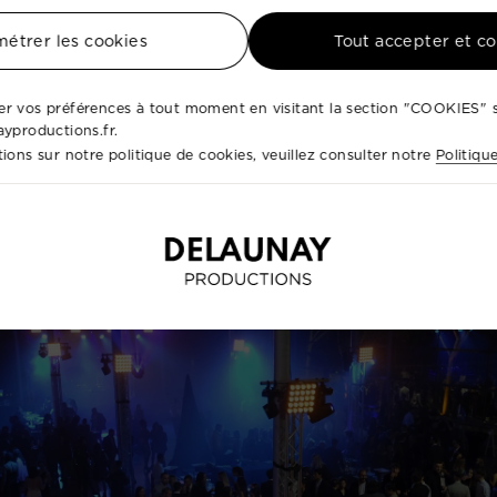
rage mettent en avant les détails de vos espaces, qu’il 
étrer les cookies
Tout accepter et c
un rôle clé dans la perception des lieux et contribue à s
nologies d’éclairage modernes et respectueuses de l’e
r vos préférences à tout moment en visitant la section "COOKIES" s
ayproductions.fr.
mineuses adaptées à tous types de projets, qu’ils soient 
ions sur notre politique de cookies, veuillez consulter notre
Politiqu