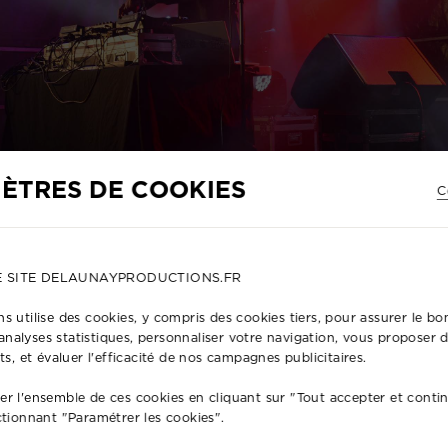
ÈTRES DE COOKIES
C
E SITE DELAUNAYPRODUCTIONS.FR
s utilise des cookies, y compris des cookies tiers, pour assurer le 
HOISIR NOTRE SERVICE DE MISE E
s analyses statistiques, personnaliser votre navigation, vous proposer
ts, et évaluer l'efficacité de nos campagnes publicitaires.
r l'ensemble de ces cookies en cliquant sur "Tout accepter et conti
echniques d’éclairage créatives et innovantes pour mettre
ctionnant "Paramétrer les cookies".
ur mesure pour créer une ambiance unique qui reflète vo