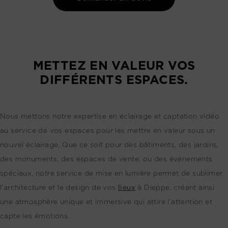
METTEZ EN VALEUR VOS
DIFFÉRENTS ESPACES.
Nous mettons notre expertise en éclairage et captation vidéo
au service de vos espaces pour les mettre en valeur sous un
nouvel éclairage. Que ce soit pour des bâtiments, des jardins,
des monuments, des espaces de vente, ou des événements
spéciaux, notre service de mise en lumière permet de sublimer
l’architecture et le design de vos
lieux
à Dieppe, créant ainsi
une atmosphère unique et immersive qui attire l’attention et
capte les émotions.