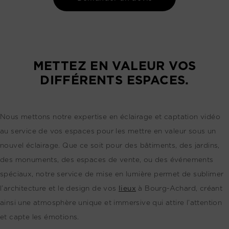
METTEZ EN VALEUR VOS
DIFFÉRENTS ESPACES.
Nous mettons notre expertise en éclairage et captation vidéo
au service de vos espaces pour les mettre en valeur sous un
nouvel éclairage. Que ce soit pour des bâtiments, des jardins,
des monuments, des espaces de vente, ou des événements
spéciaux, notre service de mise en lumière permet de sublimer
l’architecture et le design de vos
lieux
à Bourg-Achard, créant
ainsi une atmosphère unique et immersive qui attire l’attention
et capte les émotions.