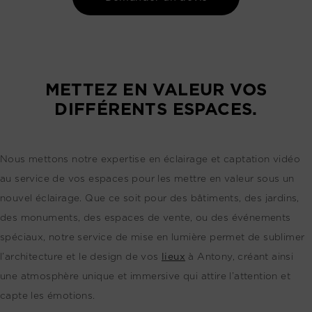
METTEZ EN VALEUR VOS
DIFFÉRENTS ESPACES.
Nous mettons notre expertise en éclairage et captation vidéo
au service de vos espaces pour les mettre en valeur sous un
nouvel éclairage. Que ce soit pour des bâtiments, des jardins,
des monuments, des espaces de vente, ou des événements
spéciaux, notre service de mise en lumière permet de sublimer
l’architecture et le design de vos
lieux
à Antony, créant ainsi
une atmosphère unique et immersive qui attire l’attention et
capte les émotions.