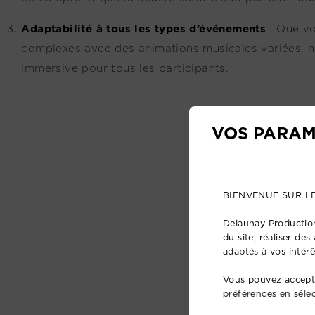
Adaptabilité à tous les types d’événements
:
Que vo
complexes avec des animations musicales variées, n
immersive pour tous les participants.
VOS PARAM
BIENVENUE SUR L
Delaunay Production
du site, réaliser de
adaptés à vos intérê
Vous pouvez accepte
préférences en séle