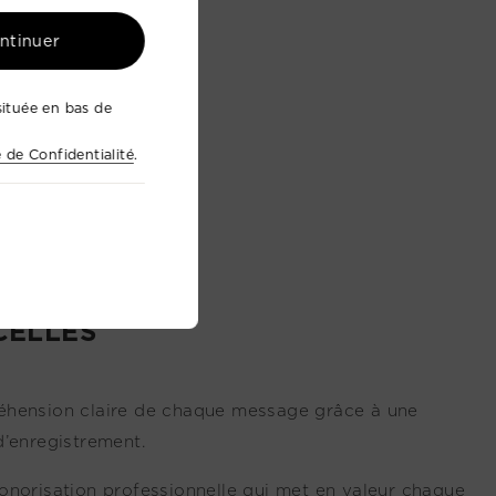
ontinuer
ituée en bas de
e de Confidentialité
.
CELLES
réhension claire de chaque message grâce à une
d’enregistrement.
onorisation professionnelle qui met en valeur chaque