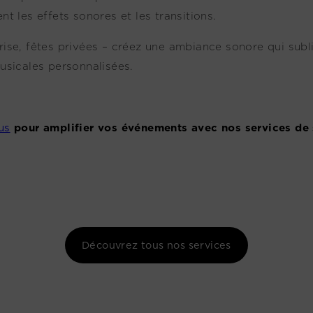
t les effets sonores et les transitions.
prise, fêtes privées – créez une ambiance sonore qui su
 musicales personnalisées.
us
pour amplifier vos événements avec nos services de 
Découvrez tous nos services