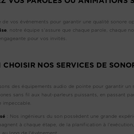
EZ VOS PAROLES OU ANIMATIONS 
e de vos événements pour garantir une qualité sonore op
ise
, notre équipe s'assure que chaque parole, chaque no
 engageante pour vos invités.
 CHOISIR NOS SERVICES DE SONOR
isons des équipements audio de pointe pour garantir un s
hones sans fil aux haut-parleurs puissants, en passant p
re impeccable.
sé
:
Nos ingénieurs du son possèdent une grande expérie
gnent à chaque étape, de la planification à l’exécution,
t au long de l'événement.