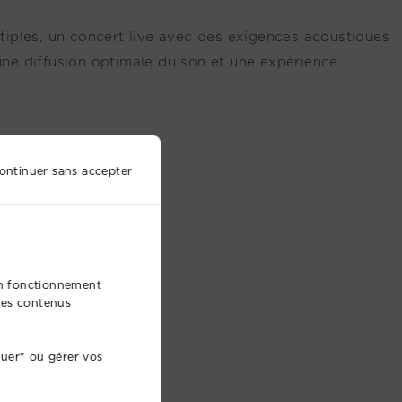
iples, un concert live avec des exigences acoustiques
ne diffusion optimale du son et une expérience
ontinuer sans accepter
bon fonctionnement
 des contenus
nuer" ou gérer vos