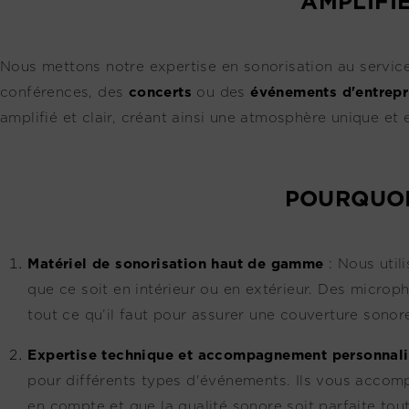
AMPLIFI
Nous mettons notre expertise en sonorisation au servic
conférences, des
concerts
ou des
événements d'entrepr
amplifié et clair, créant ainsi une atmosphère unique et
POURQUOI
Matériel de sonorisation haut de gamme
:
Nous util
que ce soit en intérieur ou en extérieur. Des microp
tout ce qu’il faut pour assurer une couverture sono
Expertise technique et accompagnement personnali
pour différents types d'événements. Ils vous accompa
en compte et que la qualité sonore soit parfaite tou