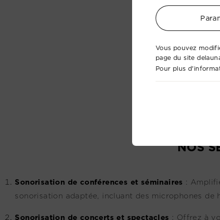
Param
Vous pouvez modifie
page du site delaun
Pour plus d'informat
NOS S
Sonorisation de conférences et séminaires
:
Amplifi
sonorisation adaptée, incluant des microphones de h
Sonorisation de concerts et spectacles
:
Offrez à v