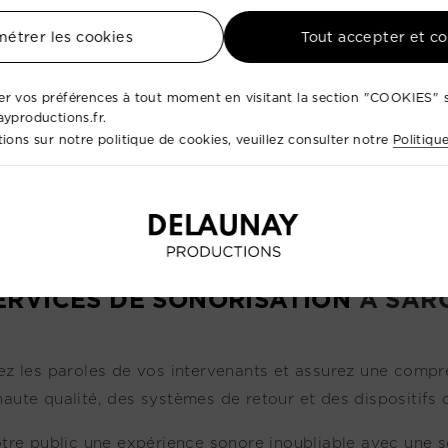
étrer les cookies
Tout accepter et c
r vos préférences à tout moment en visitant la section "COOKIES" s
ayproductions.fr.
ions sur notre politique de cookies, veuillez consulter notre
Politiqu
ERVICES DE SONORISATION
À SAR
ez les paroles de vos intervenants et assurez une comp
aute qualité, des systèmes de retour et des dispositifs 
otre public une expérience sonore inoubliable avec une s