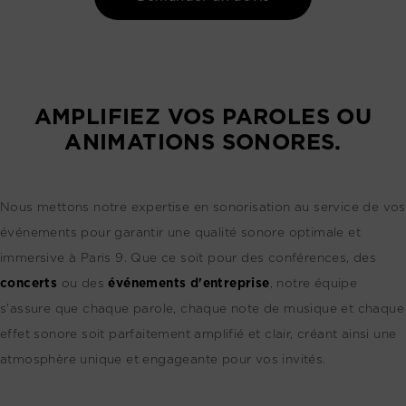
AMPLIFIEZ VOS PAROLES OU
ANIMATIONS SONORES.
Nous mettons notre expertise en sonorisation au service de vos
événements pour garantir une qualité sonore optimale et
immersive à Paris 9. Que ce soit pour des conférences, des
concerts
ou des
événements d'entreprise
, notre équipe
s'assure que chaque parole, chaque note de musique et chaque
effet sonore soit parfaitement amplifié et clair, créant ainsi une
atmosphère unique et engageante pour vos invités.