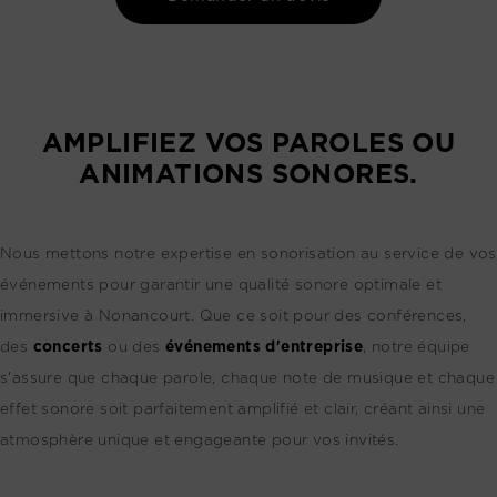
AMPLIFIEZ VOS PAROLES OU
ANIMATIONS SONORES.
Nous mettons notre expertise en sonorisation au service de vos
événements pour garantir une qualité sonore optimale et
immersive à Nonancourt. Que ce soit pour des conférences,
des
concerts
ou des
événements d'entreprise
, notre équipe
s'assure que chaque parole, chaque note de musique et chaque
effet sonore soit parfaitement amplifié et clair, créant ainsi une
atmosphère unique et engageante pour vos invités.