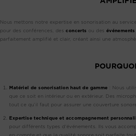
AMPLIFI
Nous mettons notre expertise en sonorisation au servic
pour des conférences, des
concerts
ou des
événements 
parfaitement amplifié et clair, créant ainsi une atmosph
POURQUOI
Matériel de sonorisation haut de gamme
:
Nous util
que ce soit en intérieur ou en extérieur. Des microp
tout ce qu’il faut pour assurer une couverture sono
Expertise technique et accompagnement personnali
pour différents types d'événements. Ils vous accompa
en compte et que la qualité sonore soit parfaite tou