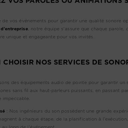
EZ VOS PAROLES OU ANIMATIONS 
e de vos événements pour garantir une qualité sonore op
d'entreprise
, notre équipe s'assure que chaque parole,
ère unique et engageante pour vos invités.
 CHOISIR NOS SERVICES DE SONOR
isons des équipements audio de pointe pour garantir un s
hones sans fil aux haut-parleurs puissants, en passant p
re impeccable.
sé
:
Nos ingénieurs du son possèdent une grande expérie
gnent à chaque étape, de la planification à l’exécution,
t au long de l'événement.