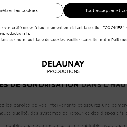
étrer les cookies
Tout accepter et c
r vos préférences à tout moment en visitant la section "COOKIES" s
ayproductions.fr.
ions sur notre politique de cookies, veuillez consulter notre
Politiqu
ES DE SONORISATION
DANS L'HAU
ez les paroles de vos intervenants et assurez une comp
aute qualité, des systèmes de retour et des dispositifs 
otre public une expérience sonore inoubliable avec une s