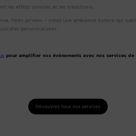
t les effets sonores et les transitions.
prise, fêtes privées – créez une ambiance sonore qui su
 musicales personnalisées.
us
pour amplifier vos événements avec nos services de 
Découvrez tous nos services