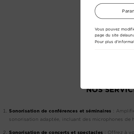
Param
Vous pouvez modifie
page du site delaun
Pour plus d'informat
NOS SERVIC
Sonorisation de conférences et séminaires
:
Amplifi
sonorisation adaptée, incluant des microphones de h
Sonorisation de concerts et spectacles
:
Offrez à v