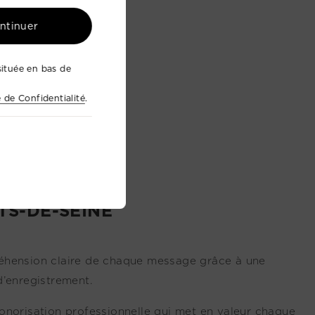
ontinuer
ituée en bas de
e de Confidentialité
.
TS-DE-SEINE
réhension claire de chaque message grâce à une
d’enregistrement.
onorisation professionnelle qui met en valeur chaque