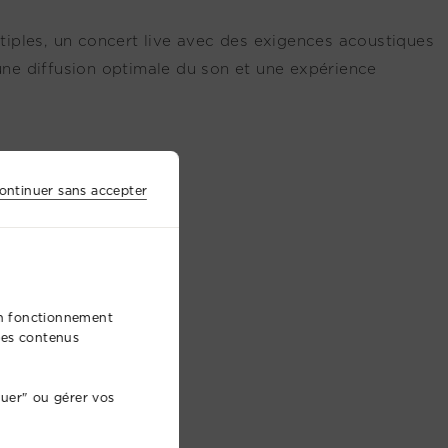
iples, un concert live avec des exigences acoustiques
ne diffusion optimale du son et une expérience
ontinuer sans accepter
bon fonctionnement
 des contenus
nuer" ou gérer vos