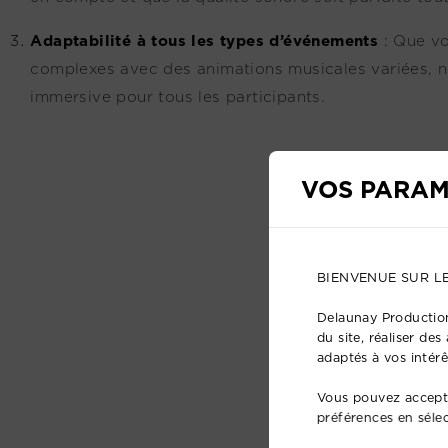
Adaptabilité à tous les types d’événements
:
Que vo
complexes avec des animations musicales variées, n
immersive pour tous les participants.
VOS PARAM
BIENVENUE SUR L
Delaunay Production
du site, réaliser de
adaptés à vos intérê
Vous pouvez accepte
préférences en séle