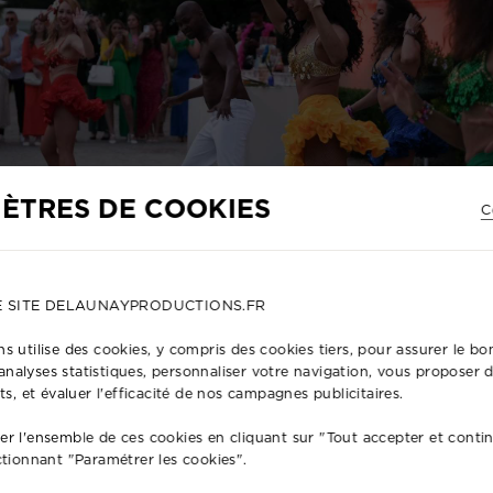
ÈTRES DE COOKIES
C
E SITE DELAUNAYPRODUCTIONS.FR
s utilise des cookies, y compris des cookies tiers, pour assurer le 
s analyses statistiques, personnaliser votre navigation, vous proposer
ts, et évaluer l'efficacité de nos campagnes publicitaires.
r l'ensemble de ces cookies en cliquant sur "Tout accepter et conti
SIR NOTRE SERVICE DE PRODUCTIO
ctionnant "Paramétrer les cookies".