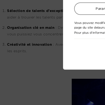
Param
Sélection de talents d'exception
:
Nous collaborons 
aider à trouver les talents parfaits pour votre évén
Vous pouvez modifie
Organisation clé en main
:
De la planification logis
page du site delaun
Pour plus d'informat
vous puissiez vous concentrer sur l'essentiel : accueil
Créativité et innovation
:
Avec notre approche artist
les esprits.