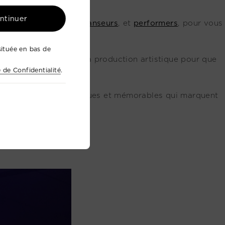
ontinuer
s
musiciens
,
acteurs
,
danseurs
, et
performers
, pour vous
ituée en bas de
e tous les aspects de la production artistique pour que
e de Confidentialité
.
 des événements
uniques et mémorables qui marquent