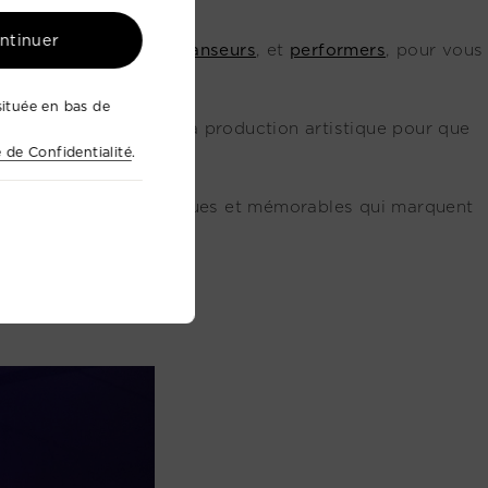
ontinuer
s
musiciens
,
acteurs
,
danseurs
, et
performers
, pour vous
ituée en bas de
e tous les aspects de la production artistique pour que
e de Confidentialité
.
 des événements
uniques et mémorables qui marquent