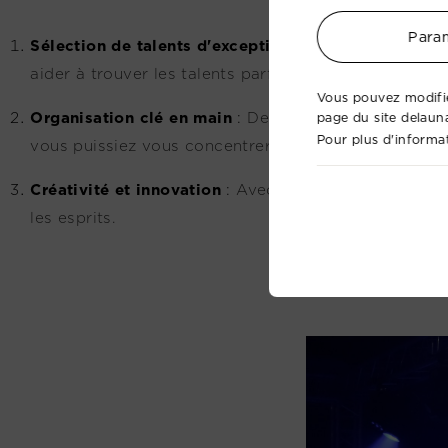
Param
Sélection de talents d'exception
:
Nous collaborons 
aider à trouver les talents parfaits pour votre évén
Vous pouvez modifie
Organisation clé en main
:
De la planification logis
page du site delaun
Pour plus d'informat
vous puissiez vous concentrer sur l'essentiel : accueil
Créativité et innovation
:
Avec notre approche artist
les esprits.