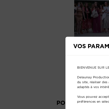
VOS PARAM
BIENVENUE SUR L
Delaunay Production
du site, réaliser de
adaptés à vos intérê
Vous pouvez accepte
POURQUOI CHOI
préférences en séle