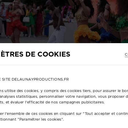
ÈTRES DE COOKIES
C
E SITE DELAUNAYPRODUCTIONS.FR
s utilise des cookies, y compris des cookies tiers, pour assurer le 
s analyses statistiques, personnaliser votre navigation, vous proposer
ts, et évaluer l'efficacité de nos campagnes publicitaires.
r l'ensemble de ces cookies en cliquant sur "Tout accepter et conti
SIR NOTRE SERVICE DE PRODUCTIO
ctionnant "Paramétrer les cookies".