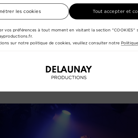
étrer les cookies
Tout accepter et c
avec un large éventail
d'artistes talentueux
, incluant de
ement.
r vos préférences à tout moment en visitant la section "COOKIES" s
tique à la coordination technique, nous prenons en charg
ayproductions.fr.
ions sur notre politique de cookies, veuillez consulter notre
Politiqu
lir vos invités.
ique et notre passion pour l'excellence, nous
concevons