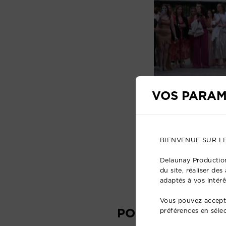
VOS PARAM
BIENVENUE SUR L
Delaunay Production
du site, réaliser de
adaptés à vos intérê
Vous pouvez accepte
POURQUOI CHOI
préférences en séle