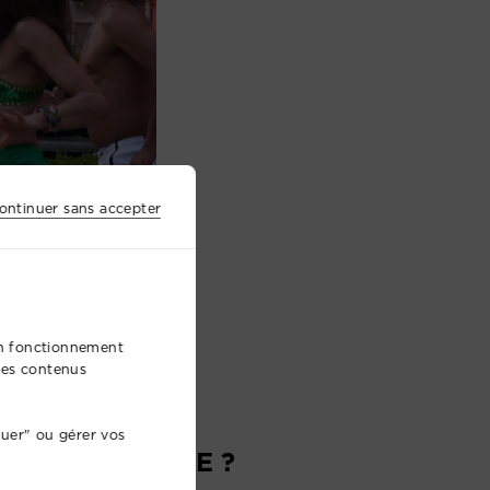
ontinuer sans accepter
bon fonctionnement
 des contenus
nuer" ou gérer vos
N ARTISTIQUE ?