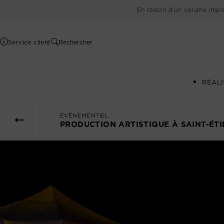
En raison d’un volume impo
Service client
Rechercher
RÉALI
ÉVÉNEMENTIEL
PRODUCTION ARTISTIQUE À SAINT-ÉT
Événementiel
Tous nos talents partenaires
Tous nos lieux partenaires
Tous nos partenaires
Blog
Audiovisuel
Artistes de proximité
Hébergements
Accueil
Communiqués
Drone
Chanteurs
Mariage
Animations
Club
Médias
Conférenciers
Réceptions
Bien-être et Santé
Notre équipe
DJ
Séminaire
Communication
Notre marque
Offres du moment
Magiciens
Décorations et Aménagement
Devenir partenaire