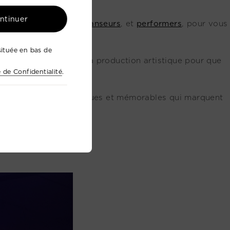
ontinuer
s
musiciens
,
acteurs
,
danseurs
, et
performers
, pour vous
ituée en bas de
e tous les aspects de la production artistique pour que
e de Confidentialité
.
 des événements
uniques et mémorables qui marquent