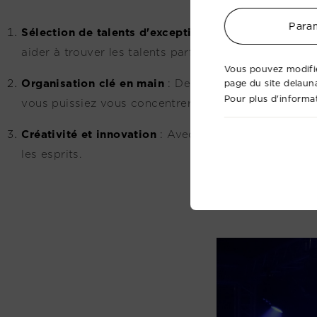
Param
Sélection de talents d'exception
:
Nous collaborons 
aider à trouver les talents parfaits pour votre évén
Vous pouvez modifie
Organisation clé en main
:
De la planification logis
page du site delaun
Pour plus d'informat
vous puissiez vous concentrer sur l'essentiel : accueil
Créativité et innovation
:
Avec notre approche artist
les esprits.