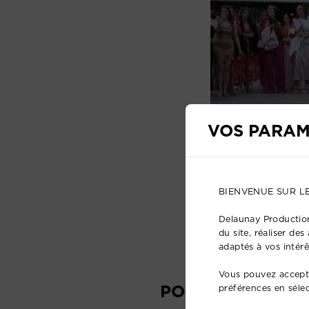
VOS PARAM
BIENVENUE SUR L
Delaunay Production
du site, réaliser de
adaptés à vos intérê
Vous pouvez accepte
POURQUOI CHOI
préférences en séle