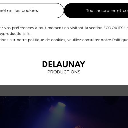
étrer les cookies
Tout accepter et c
avec un large éventail
d'artistes talentueux
, incluant de
ement.
r vos préférences à tout moment en visitant la section "COOKIES" s
tique à la coordination technique, nous prenons en charg
ayproductions.fr.
ions sur notre politique de cookies, veuillez consulter notre
Politiqu
lir vos invités.
ique et notre passion pour l'excellence, nous
concevons