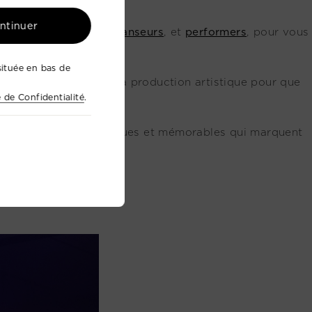
ontinuer
s
musiciens
,
acteurs
,
danseurs
, et
performers
, pour vous
ituée en bas de
e tous les aspects de la production artistique pour que
e de Confidentialité
.
 des événements
uniques et mémorables qui marquent