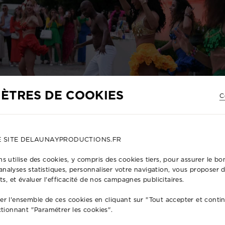
ÈTRES DE COOKIES
C
E SITE DELAUNAYPRODUCTIONS.FR
s utilise des cookies, y compris des cookies tiers, pour assurer le 
s analyses statistiques, personnaliser votre navigation, vous proposer
ts, et évaluer l'efficacité de nos campagnes publicitaires.
r l'ensemble de ces cookies en cliquant sur "Tout accepter et conti
SIR NOTRE SERVICE DE PRODUCTIO
ctionnant "Paramétrer les cookies".