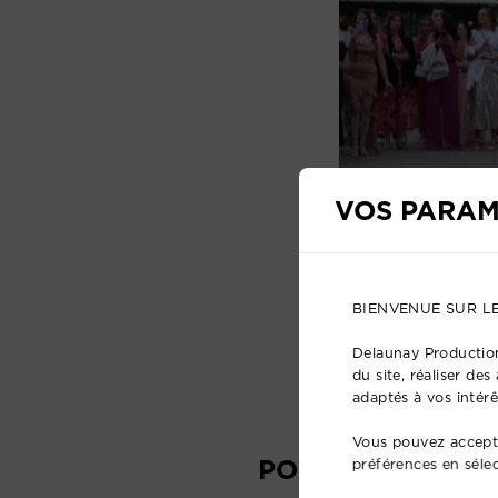
VOS PARAM
BIENVENUE SUR L
Delaunay Production
du site, réaliser de
adaptés à vos intérê
Vous pouvez accepte
POURQUOI CHOI
préférences en séle