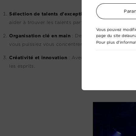
Param
Sélection de talents d'exception
:
Nous collaborons 
aider à trouver les talents parfaits pour votre évén
Vous pouvez modifie
Organisation clé en main
:
De la planification logis
page du site delaun
Pour plus d'informat
vous puissiez vous concentrer sur l'essentiel : accueil
Créativité et innovation
:
Avec notre approche artist
les esprits.