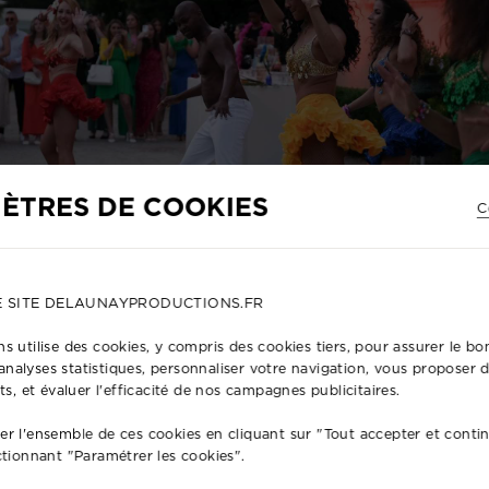
ÈTRES DE COOKIES
C
E SITE DELAUNAYPRODUCTIONS.FR
s utilise des cookies, y compris des cookies tiers, pour assurer le 
s analyses statistiques, personnaliser votre navigation, vous proposer
ts, et évaluer l'efficacité de nos campagnes publicitaires.
r l'ensemble de ces cookies en cliquant sur "Tout accepter et conti
SIR NOTRE SERVICE DE PRODUCTIO
ctionnant "Paramétrer les cookies".