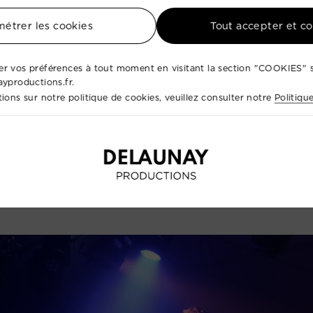
étrer les cookies
Tout accepter et c
avec un large éventail
d'artistes talentueux
, incluant de
ement.
r vos préférences à tout moment en visitant la section "COOKIES" s
tique à la coordination technique, nous prenons en charg
ayproductions.fr.
ions sur notre politique de cookies, veuillez consulter notre
Politiqu
lir vos invités.
ique et notre passion pour l'excellence, nous
concevons