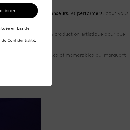
ontinuer
s
musiciens
,
acteurs
,
danseurs
, et
performers
, pour vous
ituée en bas de
e tous les aspects de la production artistique pour que
e de Confidentialité
.
 des événements
uniques et mémorables qui marquent