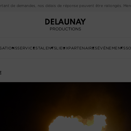
rtant de demandes, nos délais de réponse peuvent être rallongés. Merc
Delaunay
SATIONS
SERVICES
TALENTS
LIEUX
PARTENAIRES
ÉVÉNEMENTS
SO
E