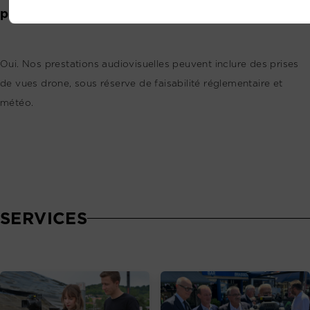
production vidéo ?
Oui. Nos prestations audiovisuelles peuvent inclure des prises
de vues drone, sous réserve de faisabilité réglementaire et
météo.
SERVICES