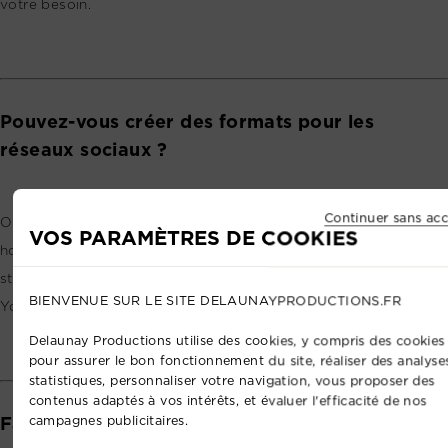
votre besoin.
Pouvez-vous créer des formats pour les
réseaux sociaux ?
Continuer sans acc
Oui. Nous pouvons décliner une vidéo en plusieurs formats :
VOS PARAMÈTRES DE COOKIES
horizontal, vertical, carré, teaser court, extrait sous-titré, reel,
story ou vidéo optimisée pour LinkedIn, Instagram, TikTok,
BIENVENUE SUR LE SITE DELAUNAYPRODUCTIONS.FR
YouTube ou votre site web.
Delaunay Productions utilise des cookies, y compris des cookies 
pour assurer le bon fonctionnement du site, réaliser des analyse
statistiques, personnaliser votre navigation, vous proposer des
contenus adaptés à vos intérêts, et évaluer l'efficacité de nos
Faites-vous aussi du live streaming ?
campagnes publicitaires.