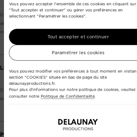
Vous pouvez accepter l'ensemble de ces cookies en cliquant sur
"Tout accepter et continuer" ou gérer vos préférences en
Oui. Nous pouvons gérer la captation et la diffusion en direct
sélectionnant "Paramétrer les cookies".
de conférences, événements, compétitions, émissions, tables
rondes ou plateaux Web TV.
Tout accepter et continuer
Paramétrer les cookies
Livrez-vous uniquement les rushs ?
Vous pouvez modifier vos préférences à tout moment en visitant
section "COOKIES" située en bas de page du site
delaunayproductions.fr.
Pour plus d'informations sur notre politique de cookies, veuillez
Oui, c’est possible. Nous pouvons livrer les rushs seuls ou
consulter notre
Politique de Confidentialité
.
assurer l’ensemble de la post-production jusqu’au film final.
Pouvez-vous intégrer du drone dans une