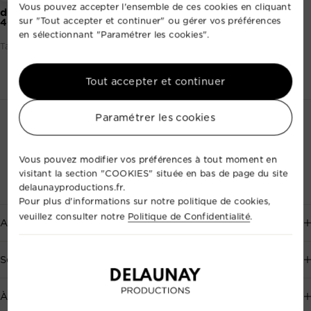
Vous pouvez accepter l'ensemble de ces cookies en cliquant
dB Tech­no­lo­gies ES602
sur "Tout accepter et continuer" ou gérer vos préférences
40,00 €
en sélectionnant "Paramétrer les cookies".
Tarif par prestation (base 1 à 24h)
Tout accepter et continuer
Paramétrer les cookies
Vous pouvez modifier vos préférences à tout moment en
visitant la section "COOKIES" située en bas de page du site
delaunayproductions.fr.
Pour plus d'informations sur notre politique de cookies,
veuillez consulter notre
Politique de Confidentialité
.
Aide
Service client disponible 7j/7, au
+33 2 35 88 41 72
, ou par
Services
email
.
Événementiel
À propos de Delaunay Productions
Prendre un rendez-vous