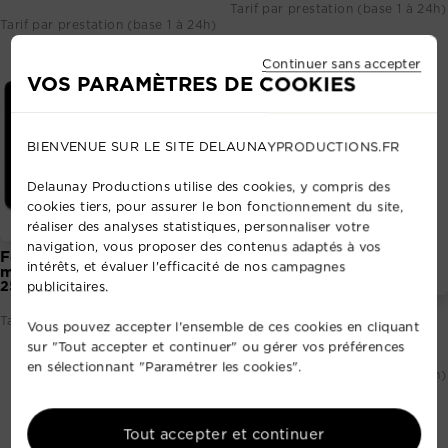
Tarif par prestation (base 1 à 24h)
Tarif par prestation (base 1 à 24h)
Continuer sans accepter
VOS PARAMÈTRES DE COOKIES
BIENVENUE SUR LE SITE DELAUNAYPRODUCTIONS.FR
Delaunay Productions utilise des cookies, y compris des
cookies tiers, pour assurer le bon fonctionnement du site,
réaliser des analyses statistiques, personnaliser votre
navigation, vous proposer des contenus adaptés à vos
Feelworld F6 Plus
intérêts, et évaluer l'efficacité de nos campagnes
moniteur de terrain 5.5"
tactile
25,00 €
publicitaires.
Moniteur FPV 5.8GHz
Tarif par prestation (base 1 à 24h)
F508 - FXT
Vous pouvez accepter l'ensemble de ces cookies en cliquant
20,00 €
sur "Tout accepter et continuer" ou gérer vos préférences
en sélectionnant "Paramétrer les cookies".
Tarif par prestation (base 1 à 24h)
Tout accepter et continuer