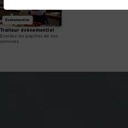
Événementiel
Traiteur événementiel
Eveillez les papilles de vos
convives.