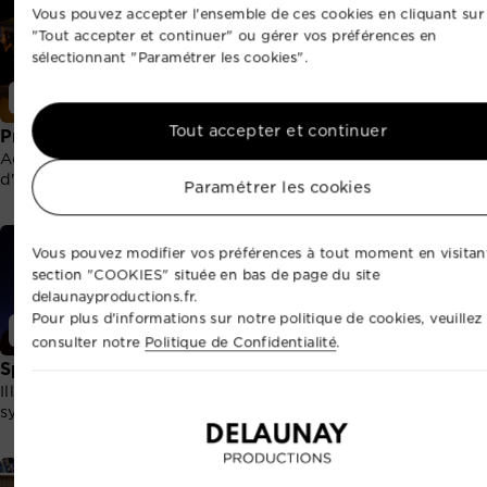
Vous pouvez accepter l'ensemble de ces cookies en cliquant sur
"Tout accepter et continuer" ou gérer vos préférences en
sélectionnant "Paramétrer les cookies".
Événementiel
Événementiel
Tout accepter et continuer
Production artistique
Sonorisation
Accueillez des talents
Amplifiez vos paroles ou
d'exceptions.
animations sonores.
Paramétrer les cookies
Vous pouvez modifier vos préférences à tout moment en visitant
section "COOKIES" située en bas de page du site
delaunayproductions.fr.
Pour plus d'informations sur notre politique de cookies, veuillez
Événementiel
Événementiel
consulter notre
Politique de Confidentialité
.
Spectacle de drones
Sécurité événementielle
Illumination nocturne
Sécurisez vos invités.
synchronisée par drones.