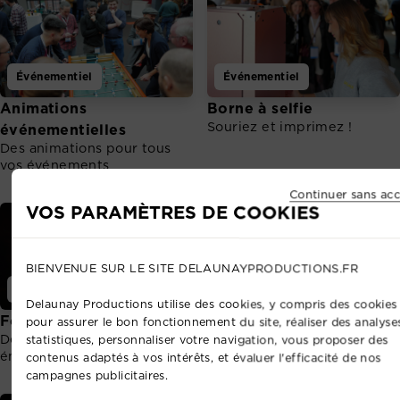
Événementiel
Événementiel
Animations
Borne à selfie
Souriez et imprimez !
événementielles
Des animations pour tous
vos événements
Continuer sans acc
VOS PARAMÈTRES DE COOKIES
BIENVENUE SUR LE SITE DELAUNAYPRODUCTIONS.FR
Événementiel
Événementiel
Delaunay Productions utilise des cookies, y compris des cookies 
Feux d'artifice
Mise en lumière
pour assurer le bon fonctionnement du site, réaliser des analyse
Des spectacles toujours plus
Mettez en valeur vos
statistiques, personnaliser votre navigation, vous proposer des
émouvants et grandioses
différents espaces.
contenus adaptés à vos intérêts, et évaluer l'efficacité de nos
campagnes publicitaires.