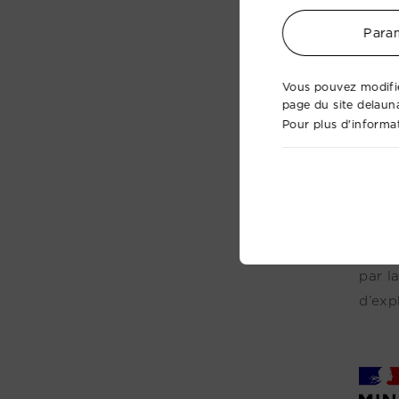
Param
Vous pouvez modifie
page du site delaun
Pour plus d'informat
Numé
À quo
par l
d’exp