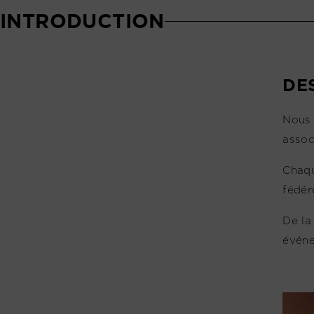
INTRODUCTION
DE
Nous 
assoc
Chaqu
fédér
De la
événe