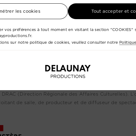
étrer les cookies
Tout accepter et c
r vos préférences à tout moment en visitant la section "COOKIES" s
ayproductions.fr.
ions sur notre politique de cookies, veuillez consulter notre
Politiqu
ro de Licence :
L-D-2024-005712 (Catégorie 3) / L-D-2
i sert-elle ? La licence d'entrepreneur de spectacles est
a DRAC (Direction Régionale des Affaires Culturelles). L’
loitant de salle, de producteur et de diffuseur de specta