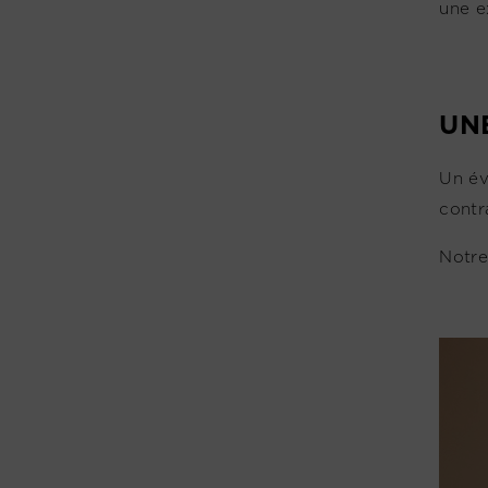
une e
UN
Un év
contra
Notre