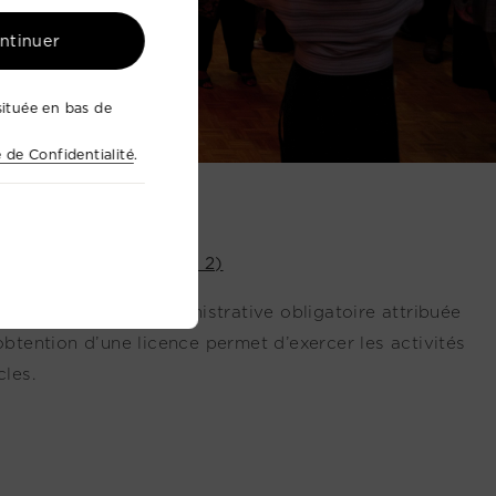
ontinuer
ituée en bas de
e de Confidentialité
.
024-005265 (Catégorie 2)
 une autorisation administrative obligatoire attribuée
obtention d’une licence permet d’exercer les activités
cles.