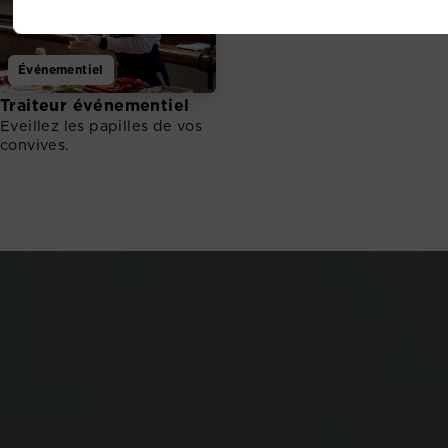
Événementiel
Traiteur événementiel
Eveillez les papilles de vos
convives.