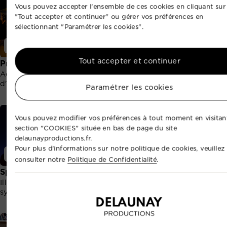
Vous pouvez accepter l'ensemble de ces cookies en cliquant sur
"Tout accepter et continuer" ou gérer vos préférences en
sélectionnant "Paramétrer les cookies".
Événementiel
Événementiel
Tout accepter et continuer
Production artistique
Sonorisation
Accueillez des talents
Amplifiez vos paroles ou
d'exceptions.
animations sonores.
Paramétrer les cookies
Vous pouvez modifier vos préférences à tout moment en visitant
section "COOKIES" située en bas de page du site
delaunayproductions.fr.
Pour plus d'informations sur notre politique de cookies, veuillez
Événementiel
Événementiel
consulter notre
Politique de Confidentialité
.
Spectacle de drones
Sécurité événementielle
Illumination nocturne
Sécurisez vos invités.
synchronisée par drones.