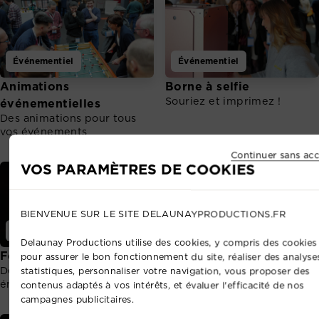
Événementiel
Événementiel
Animations
Borne à selfie
Souriez et imprimez !
événementielles
Des animations pour tous
vos événements
Continuer sans acc
VOS PARAMÈTRES DE COOKIES
BIENVENUE SUR LE SITE DELAUNAYPRODUCTIONS.FR
Événementiel
Événementiel
Delaunay Productions utilise des cookies, y compris des cookies 
Feux d'artifice
Mise en lumière
pour assurer le bon fonctionnement du site, réaliser des analyse
Des spectacles toujours plus
Mettez en valeur vos
statistiques, personnaliser votre navigation, vous proposer des
émouvants et grandioses
différents espaces.
contenus adaptés à vos intérêts, et évaluer l'efficacité de nos
campagnes publicitaires.