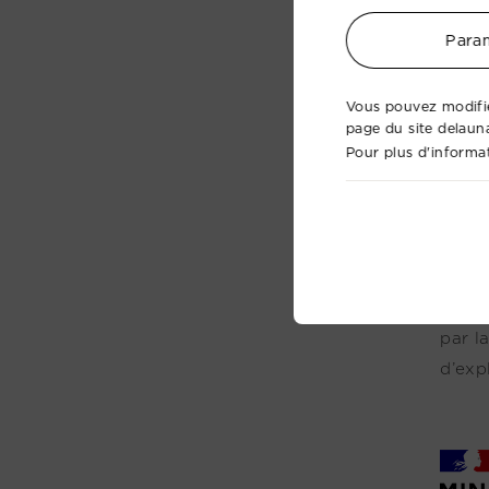
Param
Vous pouvez modifie
page du site delaun
Pour plus d'informat
Numé
À quo
par l
d’exp