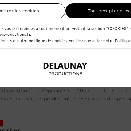
étrer les cookies
Tout accepter et c
r vos préférences à tout moment en visitant la section "COOKIES" s
ayproductions.fr.
ions sur notre politique de cookies, veuillez consulter notre
Politiqu
ro de Licence :
L-D-2024-005712 (Catégorie 3) / L-D-2
i sert-elle ? La licence d'entrepreneur de spectacles est
a DRAC (Direction Régionale des Affaires Culturelles). L’
loitant de salle, de producteur et de diffuseur de specta