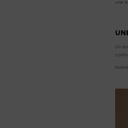
une e
UN
Un év
contra
Notre