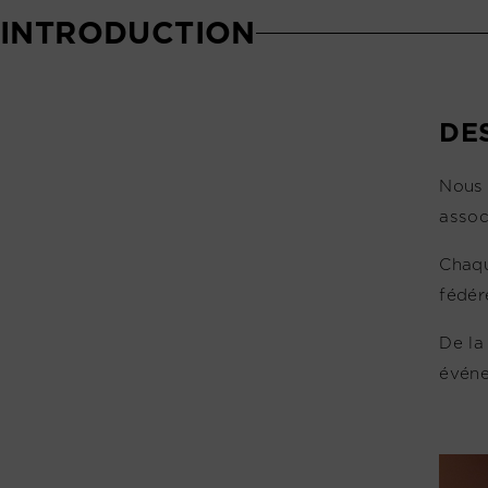
INTRODUCTION
DE
Nous 
assoc
Chaqu
fédér
De la
événe