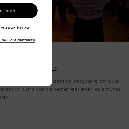
ontinuer
ituée en bas de
e de Confidentialité
.
024-005265 (Catégorie 2)
 une autorisation administrative obligatoire attribuée
obtention d’une licence permet d’exercer les activités
cles.