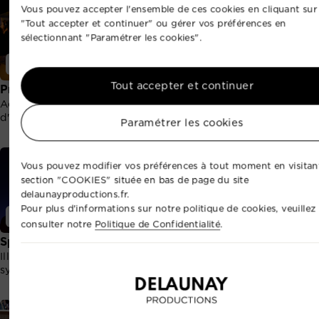
Vous pouvez accepter l'ensemble de ces cookies en cliquant sur
"Tout accepter et continuer" ou gérer vos préférences en
sélectionnant "Paramétrer les cookies".
Événementiel
Événementiel
Tout accepter et continuer
Production artistique
Sonorisation
Accueillez des talents
Amplifiez vos paroles ou
d'exceptions.
animations sonores.
Paramétrer les cookies
Vous pouvez modifier vos préférences à tout moment en visitant
section "COOKIES" située en bas de page du site
delaunayproductions.fr.
Pour plus d'informations sur notre politique de cookies, veuillez
Événementiel
Événementiel
consulter notre
Politique de Confidentialité
.
Spectacle de drones
Sécurité événementielle
Illumination nocturne
Sécurisez vos invités.
synchronisée par drones.