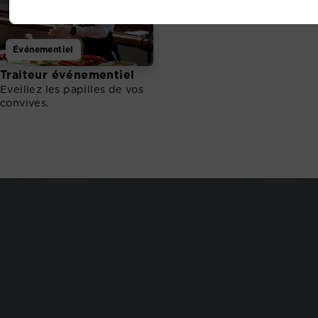
Événementiel
Traiteur événementiel
Eveillez les papilles de vos
convives.