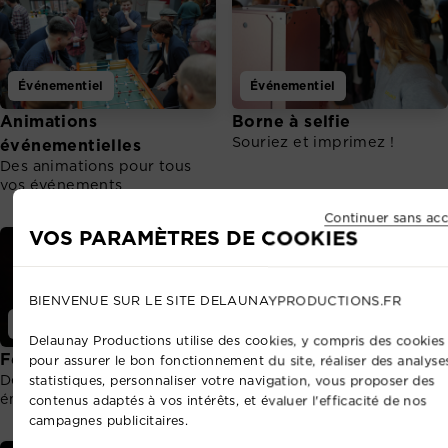
Événementiel
Événementiel
Animations
Borne à selfie
Souriez et imprimez !
événementielles
Des animations pour tous
vos événements
Continuer sans acc
VOS PARAMÈTRES DE COOKIES
BIENVENUE SUR LE SITE DELAUNAYPRODUCTIONS.FR
Événementiel
Événementiel
Delaunay Productions utilise des cookies, y compris des cookies 
Feux d'artifice
Mise en lumière
pour assurer le bon fonctionnement du site, réaliser des analyse
Des spectacles toujours plus
Mettez en valeur vos
statistiques, personnaliser votre navigation, vous proposer des
émouvants et grandioses
différents espaces.
contenus adaptés à vos intérêts, et évaluer l'efficacité de nos
campagnes publicitaires.