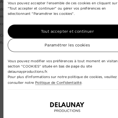
Au-delà du feu d’artifice, nous pouvons intégrer la pyrotechnie
Vous pouvez accepter l'ensemble de ces cookies en cliquant sur
"Tout accepter et continuer" ou gérer vos préférences en
dans une production événementielle complète : sonorisation,
sélectionnant "Paramétrer les cookies".
mise en lumière, animation, captation photo/vidéo, drone,
coordination artistique ou régie générale.
Tout accepter et continuer
Cette approche permet de créer un moment plus cohérent, plus
fluide et mieux intégré à l’ensemble de votre événement.
Paramétrer les cookies
Vous pouvez modifier vos préférences à tout moment en visitant
section "COOKIES" située en bas de page du site
delaunayproductions.fr.
Pour plus d'informations sur notre politique de cookies, veuillez
consulter notre
Politique de Confidentialité
.
Découvrez tous nos services