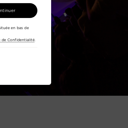
ontinuer
ituée en bas de
e de Confidentialité
.