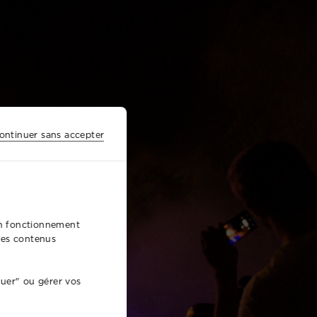
ontinuer sans accepter
bon fonctionnement
 des contenus
nuer" ou gérer vos