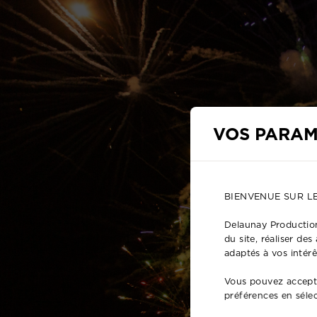
VOS PARAM
BIENVENUE SUR L
Delaunay Production
du site, réaliser de
adaptés à vos intérê
Vous pouvez accepte
préférences en séle