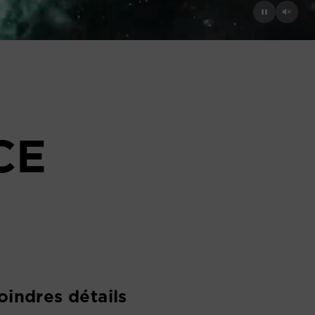
CE
indres détails