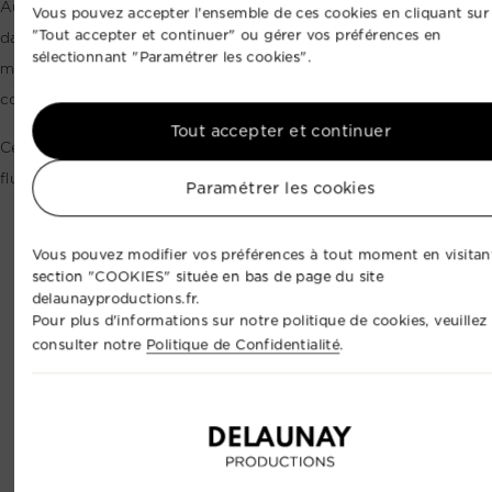
Au-delà du feu d’artifice, nous pouvons intégrer la pyrotechnie
Vous pouvez accepter l'ensemble de ces cookies en cliquant sur
"Tout accepter et continuer" ou gérer vos préférences en
dans une production événementielle complète : sonorisation,
sélectionnant "Paramétrer les cookies".
mise en lumière, animation, captation photo/vidéo, drone,
coordination artistique ou régie générale.
Tout accepter et continuer
Cette approche permet de créer un moment plus cohérent, plus
fluide et mieux intégré à l’ensemble de votre événement.
Paramétrer les cookies
Vous pouvez modifier vos préférences à tout moment en visitant
section "COOKIES" située en bas de page du site
delaunayproductions.fr.
Pour plus d'informations sur notre politique de cookies, veuillez
consulter notre
Politique de Confidentialité
.
Découvrez tous nos services