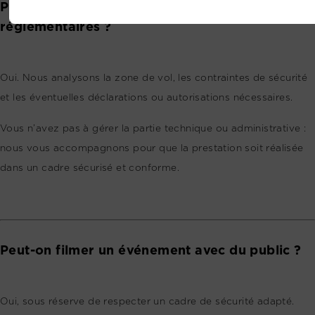
Prenez-vous en charge les démarches
réglementaires ?
Oui. Nous analysons la zone de vol, les contraintes de sécurité
et les éventuelles déclarations ou autorisations nécessaires.
Vous n’avez pas à gérer la partie technique ou administrative :
nous vous accompagnons pour que la prestation soit réalisée
dans un cadre sécurisé et conforme.
Peut-on filmer un événement avec du public ?
Oui, sous réserve de respecter un cadre de sécurité adapté.