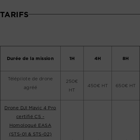
TARIFS
Durée de la mission
1H
4H
8H
Télépilote de drone
250€
450€ HT
650€ HT
agréé
HT
Drone DJI Mavic 4 Pro
certifié C5 -
Homologué EASA
(STS-01 & STS-02)