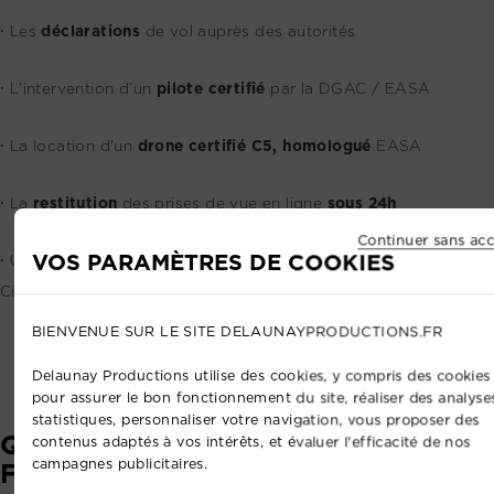
⸱ Les
déclarations
de vol auprès des autorités
⸱ L’intervention d’un
pilote certifié
par la DGAC / EASA
⸱ La location d'un
d
rone certifié C5, homologué
EASA
⸱ La
restitution
des prises de vue en ligne
sous 24h
Continuer sans acc
VOS PARAMÈTRES DE COOKIES
⸱ Une
assurance professionnelle
couvrant la Responsabilité
Civile dans le cadre de notre activité
BIENVENUE SUR LE SITE DELAUNAYPRODUCTIONS.FR
Delaunay Productions utilise des cookies, y compris des cookies 
pour assurer le bon fonctionnement du site, réaliser des analyse
statistiques, personnaliser votre navigation, vous proposer des
QUESTIONS
contenus adaptés à vos intérêts, et évaluer l'efficacité de nos
campagnes publicitaires.
FRÉQUENTES