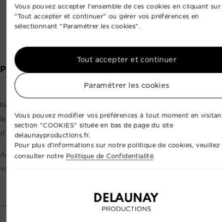
Vous pouvez accepter l'ensemble de ces cookies en cliquant sur
"Tout accepter et continuer" ou gérer vos préférences en
sélectionnant "Paramétrer les cookies".
Tout accepter et continuer
Pouvez-vous faire voler un drone partout ?
Paramétrer les cookies
Non, pas toujours. Chaque lieu doit être vérifié en amont selon
Vous pouvez modifier vos préférences à tout moment en visitant
la réglementation aérienne, la présence de public, la proximité
section "COOKIES" située en bas de page du site
d’habitations, d’aéroports ou de zones sensibles.
delaunayproductions.fr.
Pour plus d'informations sur notre politique de cookies, veuillez
Avant chaque prestation, nous étudions la faisabilité du vol et
consulter notre
Politique de Confidentialité
.
vous indiquons clairement ce qui est possible.