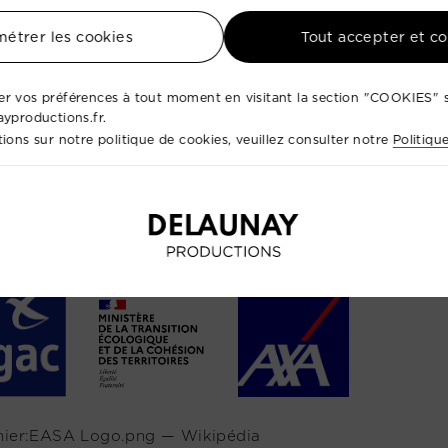
étrer les cookies
Tout accepter et c
r vos préférences à tout moment en visitant la section "COOKIES" s
ayproductions.fr.
ions sur notre politique de cookies, veuillez consulter notre
Politiqu
o d’exploitant :
ED9852
o d’enregistrement d’exploitant UAS :
FRAv10rv9g7z3