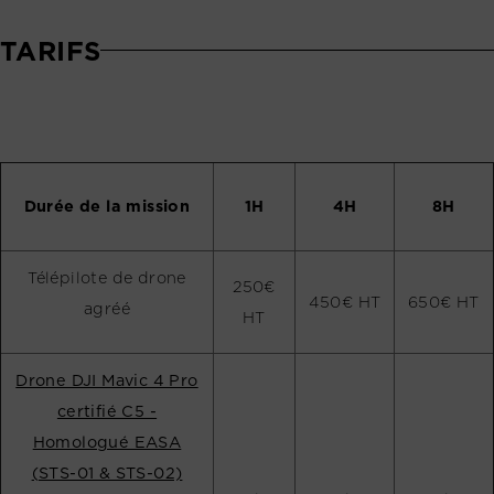
TARIFS
Durée de la mission
1H
4H
8H
Télépilote de drone
250€
450€ HT
650€ HT
agréé
HT
Drone DJI Mavic 4 Pro
certifié C5 -
Homologué EASA
(STS-01 & STS-02)