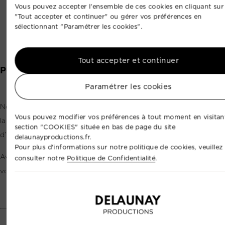
Vous pouvez accepter l'ensemble de ces cookies en cliquant sur
"Tout accepter et continuer" ou gérer vos préférences en
sélectionnant "Paramétrer les cookies".
Tout accepter et continuer
Pouvez-vous faire voler un drone partout ?
Paramétrer les cookies
Non, pas toujours. Chaque lieu doit être vérifié en amont selon
Vous pouvez modifier vos préférences à tout moment en visitant
la réglementation aérienne, la présence de public, la proximité
section "COOKIES" située en bas de page du site
d’habitations, d’aéroports ou de zones sensibles.
delaunayproductions.fr.
Pour plus d'informations sur notre politique de cookies, veuillez
Avant chaque prestation, nous étudions la faisabilité du vol et
consulter notre
Politique de Confidentialité
.
vous indiquons clairement ce qui est possible.