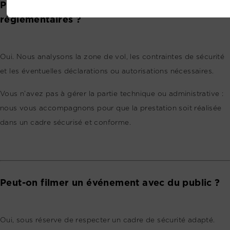
Prenez-vous en charge les démarches
réglementaires ?
Oui. Nous analysons la zone de vol, les contraintes de sécurité
et les éventuelles déclarations ou autorisations nécessaires.
Vous n’avez pas à gérer la partie technique ou administrative :
nous vous accompagnons pour que la prestation soit réalisée
dans un cadre sécurisé et conforme.
Peut-on filmer un événement avec du public ?
Oui, sous réserve de respecter un cadre de sécurité adapté.