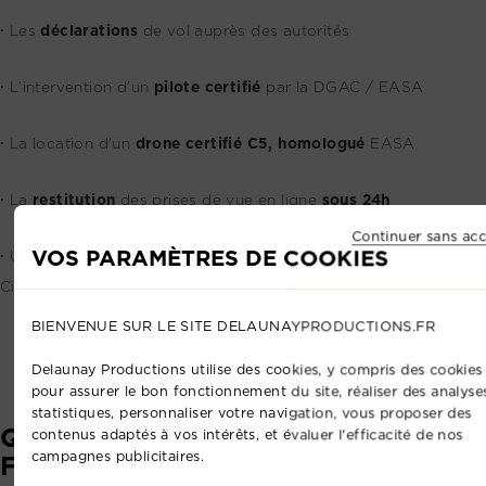
⸱ Les
déclarations
de vol auprès des autorités
⸱ L’intervention d’un
pilote certifié
par la DGAC / EASA
⸱ La location d'un
d
rone certifié C5, homologué
EASA
⸱ La
restitution
des prises de vue en ligne
sous 24h
Continuer sans acc
VOS PARAMÈTRES DE COOKIES
⸱ Une
assurance professionnelle
couvrant la Responsabilité
Civile dans le cadre de notre activité
BIENVENUE SUR LE SITE DELAUNAYPRODUCTIONS.FR
Delaunay Productions utilise des cookies, y compris des cookies 
pour assurer le bon fonctionnement du site, réaliser des analyse
statistiques, personnaliser votre navigation, vous proposer des
QUESTIONS
contenus adaptés à vos intérêts, et évaluer l'efficacité de nos
campagnes publicitaires.
FRÉQUENTES