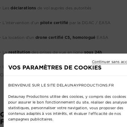
⸱ Les
déclarations
de vol auprès des autorités
⸱ L’intervention d’un
pilote certifié
par la DGAC / EASA
⸱ La location d'un
d
rone certifié C5, homologué
EASA
⸱ La
restitution
des prises de vue en ligne
sous 24h
Continuer sans acc
VOS PARAMÈTRES DE COOKIES
⸱ Une
assurance professionnelle
couvrant la Responsabilité
Civile dans le cadre de notre activité
BIENVENUE SUR LE SITE DELAUNAYPRODUCTIONS.FR
Delaunay Productions utilise des cookies, y compris des cookies 
pour assurer le bon fonctionnement du site, réaliser des analyse
statistiques, personnaliser votre navigation, vous proposer des
QUESTIONS
contenus adaptés à vos intérêts, et évaluer l'efficacité de nos
campagnes publicitaires.
FRÉQUENTES