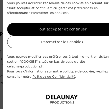
Vous pouvez accepter l'ensemble de ces cookies en cliquant sur
"Tout accepter et continuer" ou gérer vos préférences en
sélectionnant "Paramétrer les cookies".
Tout accepter et continuer
Pouvez-vous faire voler un drone partout ?
Paramétrer les cookies
Non, pas toujours. Chaque lieu doit être vérifié en amont selon
Vous pouvez modifier vos préférences à tout moment en visitant
la réglementation aérienne, la présence de public, la proximité
section "COOKIES" située en bas de page du site
d’habitations, d’aéroports ou de zones sensibles.
delaunayproductions.fr.
Pour plus d'informations sur notre politique de cookies, veuillez
Avant chaque prestation, nous étudions la faisabilité du vol et
consulter notre
Politique de Confidentialité
.
vous indiquons clairement ce qui est possible.