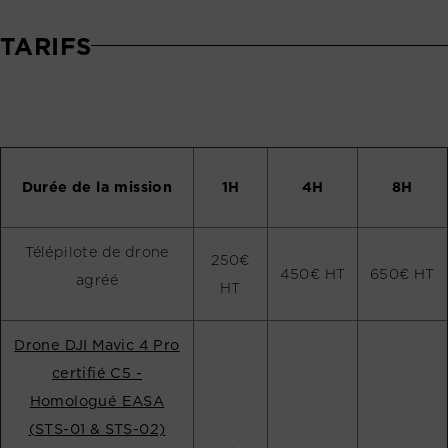
TARIFS
Durée de la mission
1H
4H
8H
Télépilote de drone
250€
450€ HT
650€ HT
agréé
HT
Drone DJI Mavic 4 Pro
certifié C5 -
Homologué EASA
(STS-01 & STS-02)