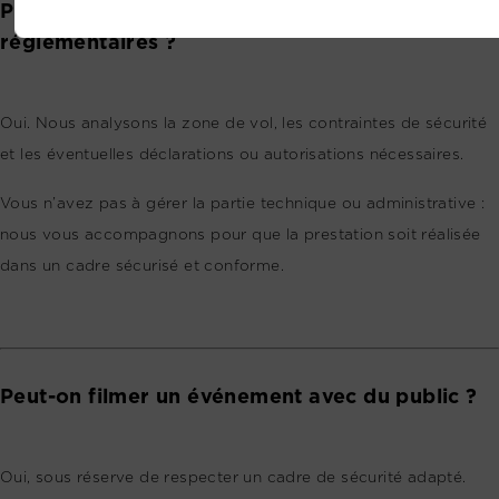
Prenez-vous en charge les démarches
réglementaires ?
Oui. Nous analysons la zone de vol, les contraintes de sécurité
et les éventuelles déclarations ou autorisations nécessaires.
Vous n’avez pas à gérer la partie technique ou administrative :
nous vous accompagnons pour que la prestation soit réalisée
dans un cadre sécurisé et conforme.
Peut-on filmer un événement avec du public ?
Oui, sous réserve de respecter un cadre de sécurité adapté.