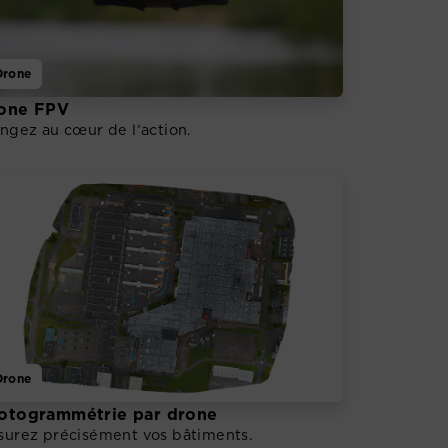
Drone
one FPV
ngez au cœur de l’action.
Drone
otogrammétrie par drone
surez précisément vos bâtiments.