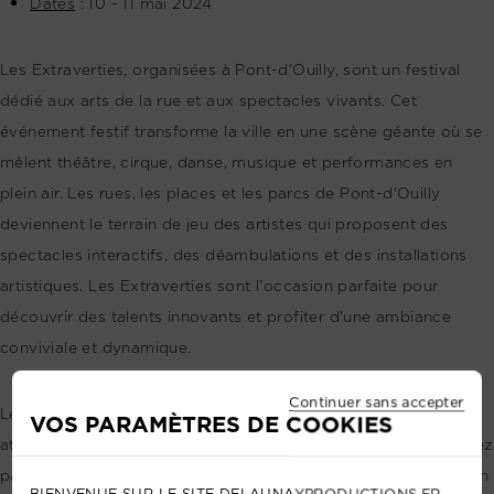
Dates
: 10 - 11 mai 2024
Les Extraverties, organisées à Pont-d'Ouilly, sont un festival
dédié aux arts de la rue et aux spectacles vivants. Cet
événement festif transforme la ville en une scène géante où se
mêlent théâtre, cirque, danse, musique et performances en
plein air. Les rues, les places et les parcs de Pont-d'Ouilly
deviennent le terrain de jeu des artistes qui proposent des
spectacles interactifs, des déambulations et des installations
artistiques. Les Extraverties sont l'occasion parfaite pour
découvrir des talents innovants et profiter d'une ambiance
conviviale et dynamique.
Continuer sans accepter
Le Calvados est une région riche en événements culturels qui
VOS PARAMÈTRES DE COOKIES
attirent des festivaliers venus de tous horizons. Que vous soyez
passionné de musique, amateur d'arts de rue ou simplement en
BIENVENUE SUR LE SITE DELAUNAYPRODUCTIONS.FR