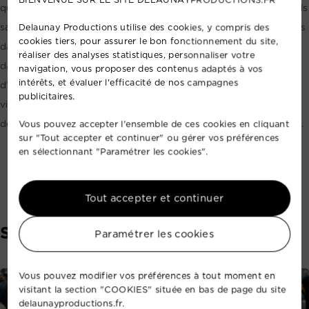
quête de moments romantiques au bord de la mer, ces festivals
sauront vous offrir des expériences inoubliables. Notez bien les
Delaunay Productions utilise des cookies, y compris des
cookies tiers, pour assurer le bon fonctionnement du site,
dates de Beauregard, Cabourg Mon Amour et Les Extraverties
réaliser des analyses statistiques, personnaliser votre
dans vos agendas et préparez-vous à vivre des moments
navigation, vous proposer des contenus adaptés à vos
intérêts, et évaluer l'efficacité de nos campagnes
d'exception dans le cadre enchanteur du Calvados. Venez
publicitaires.
vibrer au rythme des concerts, participer aux animations et
découvrir l'atmosphère unique de ces festivals emblématiques.
Vous pouvez accepter l'ensemble de ces cookies en cliquant
sur "Tout accepter et continuer" ou gérer vos préférences
en sélectionnant "Paramétrer les cookies".
Tout accepter et continuer
SERVICES
Paramétrer les cookies
Vous pouvez modifier vos préférences à tout moment en
visitant la section "COOKIES" située en bas de page du site
delaunayproductions.fr.