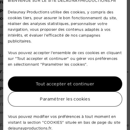
BIENVENUE SUR LE SITE DELAUNAYPRODUCTIONS.FR
réception de 1 100 m²
, capable d'accueillir jusqu'à
1 200
personnes
. Cet espace flexible est parfait pour organiser des
Delaunay Productions utilise des cookies, y compris des
cookies tiers, pour assurer le bon fonctionnement du site,
conférences
,
séminaires
, ou
réunions d'affaires
dans
réaliser des analyses statistiques, personnaliser votre
d'excellentes conditions. La salle est dotée d'une
mezzanine
navigation, vous proposer des contenus adaptés à vos
pouvant accueillir
200 personnes
, offrant une vue imprenable
intérêts, et évaluer l'efficacité de nos campagnes
publicitaires.
sur le champ de courses.
Vous pouvez accepter l'ensemble de ces cookies en cliquant
Le hall de l'hippodrome est également habilité pour organiser
sur "Tout accepter et continuer" ou gérer vos préférences
des événements de grande envergure, tels que la
Foire à
en sélectionnant "Paramétrer les cookies".
l'Andouille
, le
Salon de l'Habitat
, des expositions de
camping-
cars
, de
machines agricoles
, ainsi que divers
salons
Tout accepter et continuer
professionnels
. Le protocole de sécurité pour accueillir ces
manifestations est strictement contrôlé par les services de
Paramétrer les cookies
l'État et la ville de
Vire Normandie
, garantissant un
environnement sécurisé pour tous les participants.
Vous pouvez modifier vos préférences à tout moment en
visitant la section "COOKIES" située en bas de page du site
Facilement accessible en voiture, l'Hippodrome de Vire dispose
delaunayproductions.fr.