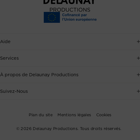
Aide
Service client disponible 7j/7, au
+33 2 35 88 41 72
, ou par
Services
email
.
Événementiel
À propos de Delaunay Productions
Prendre un rendez-vous
Audiovisuel
Réalisations
Suivez-Nous
Drone
Blog
Souscrivez à la Newsletter pour recevoir en exclusivité les
dernières actualités de Delaunay Productions.
Plan du site
Mentions légales
Cookies
Médias
Communiqués
© 2026 Delaunay Productions. Tous droits réservés.
Valider
Club