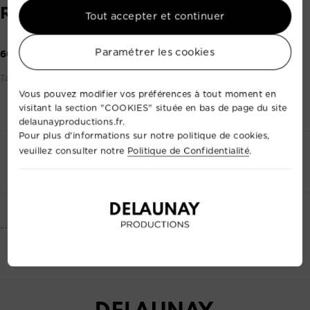
RACK NODE + 5 SPLITTER
Tout accepter et continuer
Paramétrer les cookies
60,00 €
Tarif par prestation (base 1 à 24h)
Vous pouvez modifier vos préférences à tout moment en
visitant la section "COOKIES" située en bas de page du site
delaunayproductions.fr.
Pour plus d'informations sur notre politique de cookies,
veuillez consulter notre
Politique de Confidentialité
.
Contactez-nous
+33 2 35 88 41 72
...