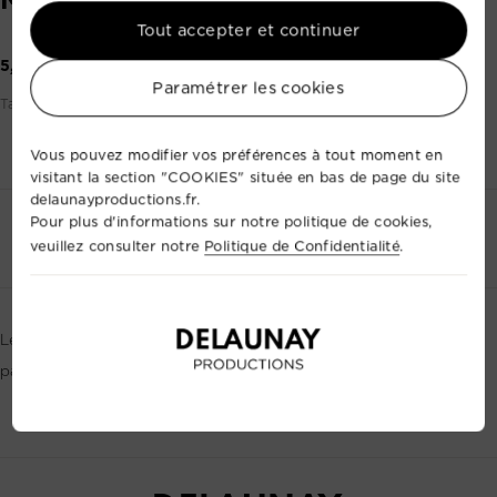
Tout accepter et continuer
5,00 €
Paramétrer les cookies
Tarif par prestation (base 1 à 24h)
Vous pouvez modifier vos préférences à tout moment en
visitant la section "COOKIES" située en bas de page du site
delaunayproductions.fr.
Pour plus d'informations sur notre politique de cookies,
Contactez-nous
+33 2 35 88 41 72
veuillez consulter notre
Politique de Confidentialité
.
Le monopode est leger, compact idéale pour être emmener
partout Longueur 171cm *Photos non contractuelles