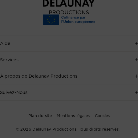
Aide
Service client disponible 7j/7, au
+33 2 35 88 41 72
, ou par
Services
email
.
Événementiel
À propos de Delaunay Productions
Prendre un rendez-vous
Audiovisuel
Réalisations
Suivez-Nous
Drone
Blog
Souscrivez à la Newsletter pour recevoir en exclusivité les
dernières actualités de Delaunay Productions.
Plan du site
Mentions légales
Cookies
Médias
Communiqués
© 2026 Delaunay Productions. Tous droits réservés.
Valider
Club