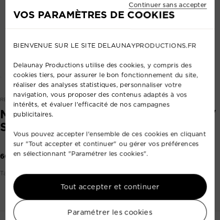
Continuer sans accepter
VOS PARAMÈTRES DE COOKIES
BIENVENUE SUR LE SITE DELAUNAYPRODUCTIONS.FR
Delaunay Productions utilise des cookies, y compris des
cookies tiers, pour assurer le bon fonctionnement du site,
réaliser des analyses statistiques, personnaliser votre
navigation, vous proposer des contenus adaptés à vos
REF: 53816097
intérêts, et évaluer l'efficacité de nos campagnes
MIXAGE YAMAHA NUMÉRIQUE 01V
publicitaires.
SEUL
Vous pouvez accepter l'ensemble de ces cookies en cliquant
sur "Tout accepter et continuer" ou gérer vos préférences
en sélectionnant "Paramétrer les cookies".
60,00 €
Tarif par prestation (base 1 à 24h)
Tout accepter et continuer
Paramétrer les cookies