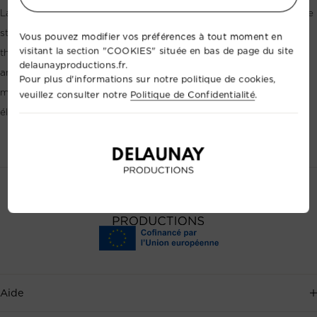
Laissez les enfants s’émerveiller et créer leur univers avec cette
structure gonflable verte et jaune de forme inhabituelle sur le
Vous pouvez modifier vos préférences à tout moment en
visitant la section "COOKIES" située en bas de page du site
thème de la jungle qui avec son tigre, gorille et lion crée une
delaunayproductions.fr.
ambiance sauvage... Pour les 2-8 ans Capacité : 15 Enfants
Pour plus d'informations sur notre politique de cookies,
maximum Dimensions : 7,0x 7,0 x 2,8 m (LxLxH) Puissance
veuillez consulter notre
Politique de Confidentialité
.
électrique : 2 x 220v-16a
Aide