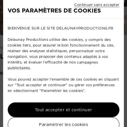
Continuer sans accepter
VOS PARAMÈTRES DE COOKIES
BIENVENUE SUR LE SITE DELAUNAYPRODUCTIONS.FR
Delaunay Productions utilise des cookies, y compris des
cookies tiers, pour assurer le bon fonctionnement du site,
REF: 57809124
réaliser des analyses statistiques, personnaliser votre
LE SUPER PLAYZONE JUNGLE
navigation, vous proposer des contenus adaptés à vos
intérêts, et évaluer l'efficacité de nos campagnes
publicitaires.
Sur demande
Vous pouvez accepter l'ensemble de ces cookies en cliquant
sur "Tout accepter et continuer" ou gérer vos préférences
en sélectionnant "Paramétrer les cookies".
Contactez-nous
+33 2 35 88 41 72
Tout accepter et continuer
Paramétrer les cookies