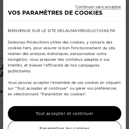
Continuer sans accepter
VOS PARAMÈTRES DE COOKIES
BIENVENUE SUR LE SITE DELAUNAYPRODUCTIONS.FR
Delaunay Productions utilise des cookies, y compris des
cookies tiers, pour assurer le bon fonctionnement du site,
réaliser des analyses statistiques, personnaliser votre
REF: 50172648
navigation, vous proposer des contenus adaptés à vos
JEUX DE 2 BARRES DE 4 PAR 64
intérêts, et évaluer l'efficacité de nos campagnes
publicitaires.
ACL
Vous pouvez accepter l'ensemble de ces cookies en cliquant
sur "Tout accepter et continuer" ou gérer vos préférences
40,00 €
en sélectionnant "Paramétrer les cookies".
Tarif par prestation (base 1 à 24h)
Tout accepter et continuer
Paramétrer les cookies