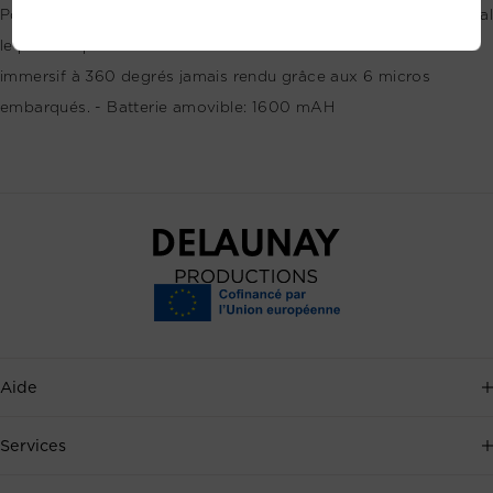
Pointez, cliquez, c’est dans la boîte. - Choisissez l’objectif digital
le plus adapté à votre activité. Et découvrez le meilleur son
immersif à 360 degrés jamais rendu grâce aux 6 micros
embarqués. - Batterie amovible: 1600 mAH
Aide
Service client disponible 7j/7, au
+33 2 35 88 41 72
, ou par
Services
email
.