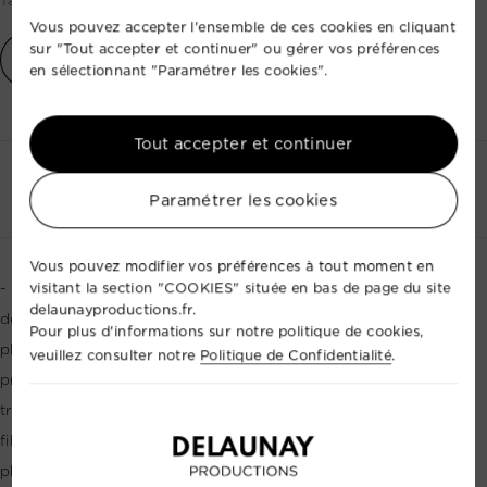
Tarif par prestation (base 1 à 24h)
Vous pouvez accepter l'ensemble de ces cookies en cliquant
sur "Tout accepter et continuer" ou gérer vos préférences
vidéo de présentation
en sélectionnant "Paramétrer les cookies".
Tout accepter et continuer
Contactez-nous
+33 2 35 88 41 72
Paramétrer les cookies
Vous pouvez modifier vos préférences à tout moment en
- 3 caméras en 1. Capture traditionnelle en mode HERO. Magie
visitant la section "COOKIES" située en bas de page du site
delaunayproductions.fr.
de la capture sphérique. Incontournable Vlogging. - Faites
Pour plus d'informations sur notre politique de cookies,
place à MAX, la caméra GoPro la plus créative jamais
veuillez consulter notre
Politique de Confidentialité
.
présentée. - Capturez des photos et vidéos GoPro
traditionnelles assistés par une stabilisation sans précédent,
filmez à 360 degrés et vloggez comme un pro. - Obtenez des
photo panoramiques parfaites sans même bouger la caméra.