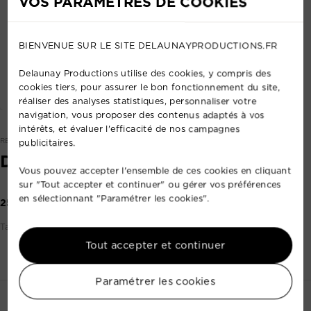
VOS PARAMÈTRES DE COOKIES
BIENVENUE SUR LE SITE DELAUNAYPRODUCTIONS.FR
Delaunay Productions utilise des cookies, y compris des
cookies tiers, pour assurer le bon fonctionnement du site,
réaliser des analyses statistiques, personnaliser votre
navigation, vous proposer des contenus adaptés à vos
intérêts, et évaluer l'efficacité de nos campagnes
REF: 53649502
publicitaires.
DÉCOUPE JULIAT 2 KW 15°-40°
Vous pouvez accepter l'ensemble de ces cookies en cliquant
sur "Tout accepter et continuer" ou gérer vos préférences
en sélectionnant "Paramétrer les cookies".
25,00 €
Tarif par prestation (base 1 à 24h)
Tout accepter et continuer
Paramétrer les cookies
Contactez-nous
+33 2 35 88 41 72