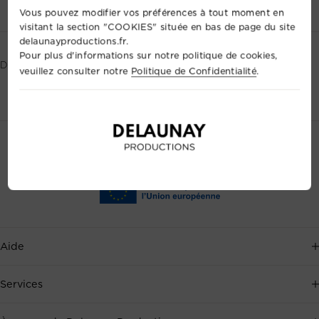
Vous pouvez modifier vos préférences à tout moment en
visitant la section "COOKIES" située en bas de page du site
delaunayproductions.fr.
Pour plus d'informations sur notre politique de cookies,
Découpe Robert JULIAT 714
veuillez consulter notre
Politique de Confidentialité
.
Aide
Service client disponible 7j/7, au
+33 2 35 88 41 72
, ou par
Services
email
.
Événementiel