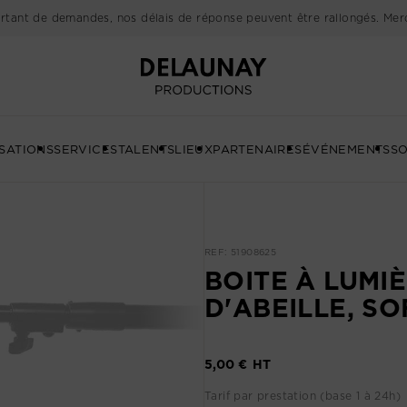
rtant de demandes, nos délais de réponse peuvent être rallongés. Merc
Delaunay
SATIONS
SERVICES
TALENTS
LIEUX
PARTENAIRES
ÉVÉNEMENTS
SO
REF: 51908625
BOITE À LUMIÈ
D'ABEILLE, SO
5,00 €
Tarif par prestation (base 1 à 24h)