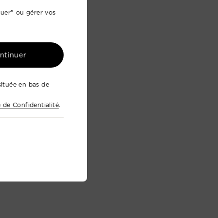
nuer" ou gérer vos
ontinuer
ituée en bas de
e de Confidentialité
.