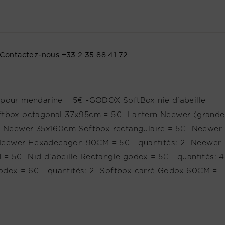
Contactez-nous
+33 2 35 88 41 72
M pour mendarine = 5€ -GODOX SoftBox nie d'abeille =
oftbox octagonal 37x95cm = 5€ -Lantern Neewer (grande
8€ -Neewer 35x160cm Softbox rectangulaire = 5€ -Neewer
Neewer Hexadecagon 90CM = 5€ - quantités: 2 -Neewer
= 5€ -Nid d'abeille Rectangle godox = 5€ - quantités: 4
dox = 6€ - quantités: 2 -Softbox carré Godox 60CM =